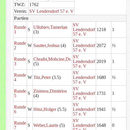
TWZ:
1762
Verein:
SV Lendersdorf 57 e. V
Partien
SV
Runde
Ullubiev,Tamerlan
S
Lendersdorf
1218
1
1
(3)
57 e. V
SV
Runde
W
Sautter,Joshua
(4)
Lendersdorf
2072
½
2
57 e. V
SV
Runde
Chraibi,Mohcine,Dr.
S
Lendersdorf
2019
1
3
(5)
57 e. V
SV
Runde
W
Titz,Peter
(3.5)
Lendersdorf
1680
½
4
57 e. V
SV
Runde
Zisimou,Dimitrios
S
Lendersdorf
1731
1
5
(4)
57 e. V
SV
Runde
W
Hinz,Holger
(5.5)
Lendersdorf
1941
½
6
57 e. V
SV
Runde
S
Weber,Laurin
(5)
Lendersdorf
1648
0
7
57 e. V