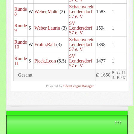
Schachverein
Runde
W
Weber,Malte
(2)
Lendersdorf
1583
1
8
57 e. V
SV
Runde
S
Weber,Laurin
(3)
Lendersdorf
1594
1
9
57 e. V
Schachverein
Runde
W
Frohn,Ralf
(3)
Lendersdorf
1398
1
10
57 e. V
SV
Runde
S
Pieck,Leon
(5.5)
Lendersdorf
1477
1
11
57 e. V
8.5 / 11
Gesamt
Ø 1650
3. Platz
Powered by
ChessLeagueManager
↑↑↑