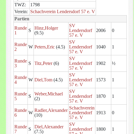
TWZ:
1798
Verein:
Schachverein Lendersdorf 57 e. V
Partien
SV
Runde
Hinz,Holger
S
Lendersdorf
2006
0
1
(9.5)
57 e. V
SV
Runde
W
Peters,Eric
(4.5)
Lendersdorf
1040
1
2
57 e. V
SV
Runde
S
Titz,Peter
(6)
Lendersdorf
1902
½
3
57 e. V
SV
Runde
W
Diel,Tom
(4.5)
Lendersdorf
1573
1
4
57 e. V
SV
Runde
Weber,Michael
S
Lendersdorf
1870
1
5
(2)
57 e. V
Schachverein
Runde
Radler,Alexander
W
Lendersdorf
1913
0
6
(10)
57 e. V
SV
Runde
Diel,Alexander
S
Lendersdorf
1800
1
7
(7.5)
57 e. V