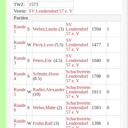
TWZ:
1573
Verein:
SV Lendersdorf 57 e. V
Partien
SV
Runde
S
Weber,Laurin
(3)
Lendersdorf
1594
1
1
57 e. V
SV
Runde
W
Pieck,Leon
(5.5)
Lendersdorf
1477
1
2
57 e. V
SV
Runde
S
Peters,Eric
(4.5)
Lendersdorf
1040
0
3
57 e. V
Schachverein
Runde
Schmitz,Horst
S
Lendersdorf
1798
0
4
(8.5)
57 e. V
Schachverein
Runde
Radler,Alexander
W
Lendersdorf
1913
0
5
(10)
57 e. V
Schachverein
Runde
S
Weber,Malte
(2)
Lendersdorf
1583
0
6
57 e. V
Schachverein
Runde
W
Frohn,Ralf
(3)
Lendersdorf
1398
1
7
57 e. V