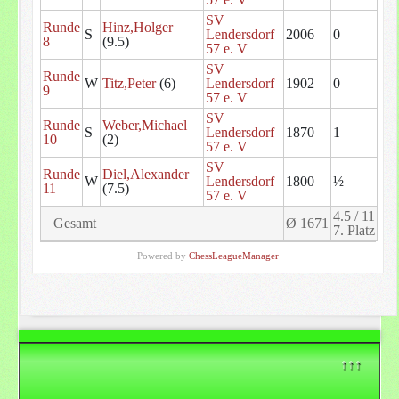
SV
Runde
Hinz,Holger
S
Lendersdorf
2006
0
8
(9.5)
57 e. V
SV
Runde
W
Titz,Peter
(6)
Lendersdorf
1902
0
9
57 e. V
SV
Runde
Weber,Michael
S
Lendersdorf
1870
1
10
(2)
57 e. V
SV
Runde
Diel,Alexander
W
Lendersdorf
1800
½
11
(7.5)
57 e. V
4.5 / 11
Gesamt
Ø 1671
7. Platz
Powered by
ChessLeagueManager
↑↑↑