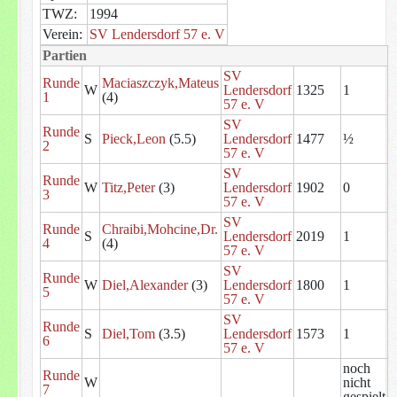
TWZ:
1994
Verein:
SV Lendersdorf 57 e. V
Partien
SV
Runde
Maciaszczyk,Mateus
W
Lendersdorf
1325
1
1
(4)
57 e. V
SV
Runde
S
Pieck,Leon
(5.5)
Lendersdorf
1477
½
2
57 e. V
SV
Runde
W
Titz,Peter
(3)
Lendersdorf
1902
0
3
57 e. V
SV
Runde
Chraibi,Mohcine,Dr.
S
Lendersdorf
2019
1
4
(4)
57 e. V
SV
Runde
W
Diel,Alexander
(3)
Lendersdorf
1800
1
5
57 e. V
SV
Runde
S
Diel,Tom
(3.5)
Lendersdorf
1573
1
6
57 e. V
noch
Runde
W
nicht
7
gespielt