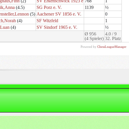
nghaus,Finn
(2)
SV Erkenschwick 1923 e
768
1
ik,Anna
(4.5)
SG Porz e. V.
1139
½
ensteller,Lennon
(5)
Aachener SV 1856 e. V.
0
ch,Norah
(4)
SF Witzfeld
1
,Luan
(4)
SV Sindorf 1965 e. V.
½
Ø 956
4.0 / 9
(4 Spieler)
32. Platz
Powered by
ChessLeagueManager