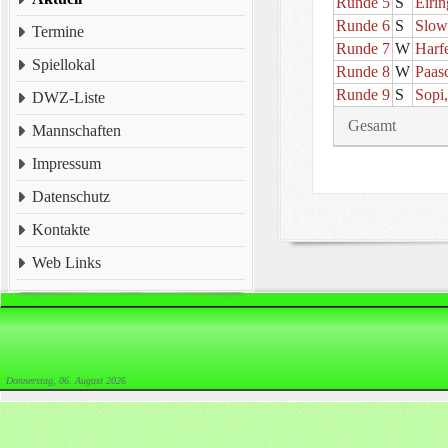
Runde 5
S
Eiri
Runde 6
S
Slow
Termine
Runde 7
W
Harf
Spiellokal
Runde 8
W
Paas
Runde 9
S
Sopi
DWZ-Liste
Gesamt
Mannschaften
Impressum
Datenschutz
Kontakte
Web Links
Donnerstag, 06. August 2026