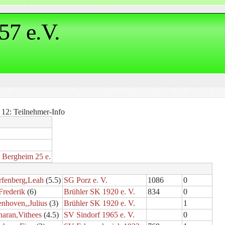
57 e.V.
 12: Teilnehmer-Info
Bergheim 25 e.
rfenberg,Leah
(5.5)
SG Porz e. V.
1086
0
Frederik
(6)
Brühler SK 1920 e. V.
834
0
nhoven,,Julius
(3)
Brühler SK 1920 e. V.
1
haran,Vithees
(4.5)
SV Sindorf 1965 e. V.
0