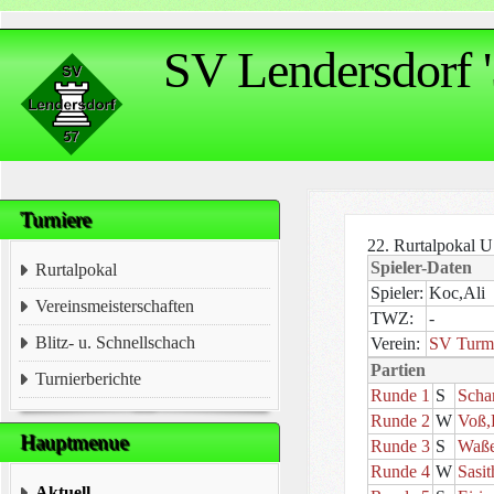
SV Lendersdorf '
Turniere
22. Rurtalpokal U
Spieler-Daten
Rurtalpokal
Spieler:
Koc,Ali
Vereinsmeisterschaften
TWZ:
-
Blitz- u. Schnellschach
Verein:
SV Turm 
Partien
Turnierberichte
Runde 1
S
Scha
Runde 2
W
Voß,
Hauptmenue
Runde 3
S
Waße
Runde 4
W
Sasit
Aktuell