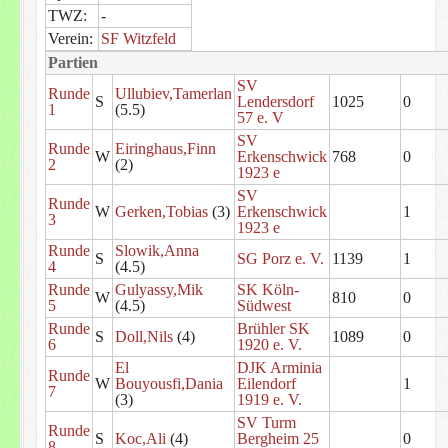
TWZ:
-
Verein:
SF Witzfeld
Partien
SV
Runde
Ullubiev,Tamerlan
S
Lendersdorf
1025
0
1
(5.5)
57 e. V
SV
Runde
Eiringhaus,Finn
W
Erkenschwick
768
0
2
(2)
1923 e
SV
Runde
W
Gerken,Tobias
(3)
Erkenschwick
1
3
1923 e
Runde
Slowik,Anna
S
SG Porz e. V.
1139
1
4
(4.5)
Runde
Gulyassy,Mik
SK Köln-
W
810
0
5
(4.5)
Südwest
Runde
Brühler SK
S
Doll,Nils
(4)
1089
0
6
1920 e. V.
El
DJK Arminia
Runde
W
Bouyousfi,Dania
Eilendorf
1
7
(3)
1919 e. V.
SV Turm
Runde
S
Koc,Ali
(4)
Bergheim 25
0
8