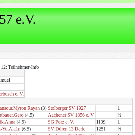
57 e.V.
 12: Teilnehmer-Info
amuel
busch e. V.
ansour,Myron Rayan
(3)
Stolberger SV 1927
1
htbauer,Gero
(4.5)
Aachener SV 1856 e. V.
½
ik,Anna
(4.5)
SG Porz e. V.
1139
1
z-Yu,Ala1n
(6.5)
SV Düren 13 Deric
1251
½