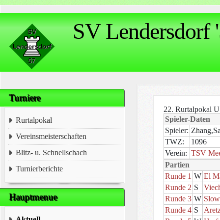
SV Lendersdorf '
Turniere
22. Rurtalpokal U
Spieler-Daten
Rurtalpokal
Spieler:
Zhang,S
Vereinsmeisterschaften
TWZ:
1096
Blitz- u. Schnellschach
Verein:
TSV Meer
Partien
Turnierberichte
Runde 1
W
El M
Runde 2
S
Viec
Hauptmenue
Runde 3
W
Slow
Runde 4
S
Aret
Aktuell