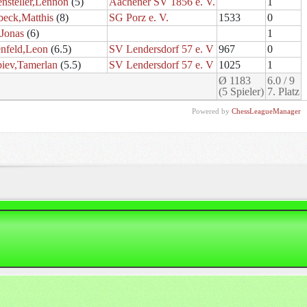
ensteller,Lennon
(5)
Aachener SV 1856 e. V.
1
beck,Matthis
(8)
SG Porz e. V.
1533
0
,Jonas
(6)
1
enfeld,Leon
(6.5)
SV Lendersdorf 57 e. V
967
0
biev,Tamerlan
(5.5)
SV Lendersdorf 57 e. V
1025
1
Ø 1183
6.0 / 9
(5 Spieler)
7. Platz
Powered by
ChessLeagueManager