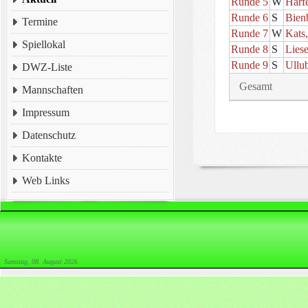
Runde 5
W
Harf
Runde 6
S
Bien
Termine
Runde 7
W
Kats
Spiellokal
Runde 8
S
Lies
Runde 9
S
Ullu
DWZ-Liste
Gesamt
Mannschaften
Impressum
Datenschutz
Kontakte
Web Links
Samstag, 08. August 2026