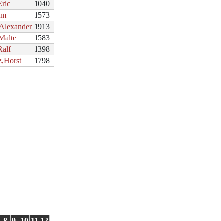
Eric
1040
om
1573
,Alexander
1913
Malte
1583
Ralf
1398
z,Horst
1798
8
9
10
11
12