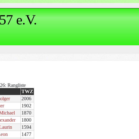
57 e.V.
.26: Rangliste
TWZ
olger
2006
ter
1902
Michael
1870
lexander
1800
Laurin
1594
Leon
1477