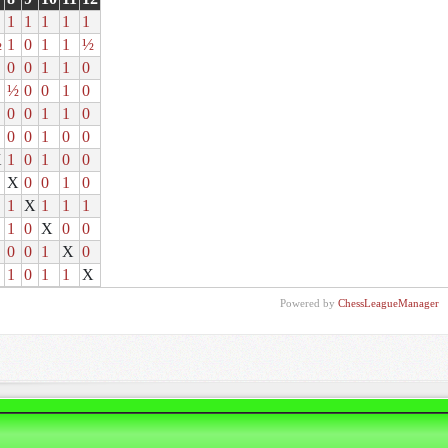
1
1
1
1
1
½
1
0
1
1
½
0
0
1
1
0
½
0
0
1
0
0
0
1
1
0
0
0
1
0
0
X
1
0
1
0
0
X
0
0
1
0
1
X
1
1
1
1
0
X
0
0
0
0
1
X
0
1
0
1
1
X
Powered by
ChessLeagueManager