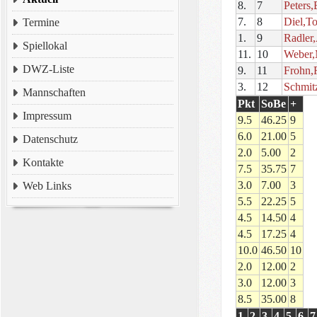
8.
7
Peters,
7.
8
Diel,T
Termine
1.
9
Radler
Spiellokal
11.
10
Weber,
DWZ-Liste
9.
11
Frohn,
3.
12
Schmit
Mannschaften
Pkt
SoBe
+
Impressum
9.5
46.25
9
6.0
21.00
5
Datenschutz
2.0
5.00
2
Kontakte
7.5
35.75
7
3.0
7.00
3
Web Links
5.5
22.25
5
4.5
14.50
4
4.5
17.25
4
10.0
46.50
10
2.0
12.00
2
3.0
12.00
3
8.5
35.00
8
1
2
3
4
5
6
7