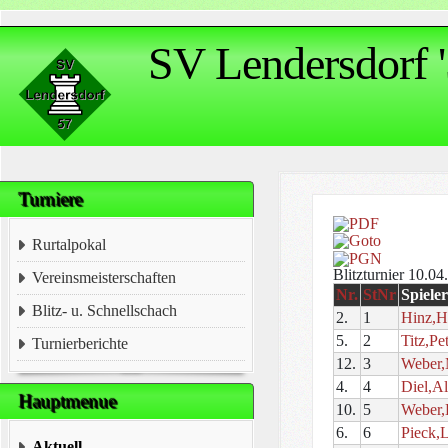
SV Lendersdorf '
Turniere
Rurtalpokal
Blitzturnier 10.04
Vereinsmeisterschaften
Nr.
StNr
Spieler
Blitz- u. Schnellschach
2.
1
Hinz,H
5.
2
Titz,Pe
Turnierberichte
12.
3
Weber,
4.
4
Diel,A
Hauptmenue
10.
5
Weber,
6.
6
Pieck,
Aktuell