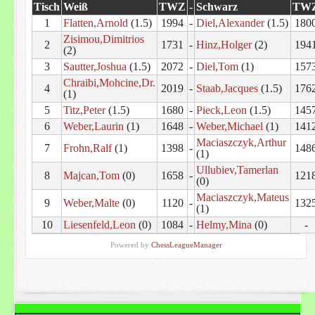
Tisch
Weiß
TWZ
-
Schwarz
TW
1
Flatten,Arnold
(1.5)
1994
-
Diel,Alexander
(1.5)
180
Zisimou,Dimitrios
2
1731
-
Hinz,Holger
(2)
194
(2)
3
Sautter,Joshua
(1.5)
2072
-
Diel,Tom
(1)
157
Chraibi,Mohcine,Dr.
4
2019
-
Staab,Jacques
(1.5)
176
(1)
5
Titz,Peter
(1.5)
1680
-
Pieck,Leon
(1.5)
145
6
Weber,Laurin
(1)
1648
-
Weber,Michael
(1)
141
Maciaszczyk,Arthur
7
Frohn,Ralf
(1)
1398
-
148
(1)
Ullubiev,Tamerlan
8
Majcan,Tom
(0)
1658
-
121
(0)
Maciaszczyk,Mateus
9
Weber,Malte
(0)
1120
-
132
(1)
10
Liesenfeld,Leon
(0)
1084
-
Helmy,Mina
(0)
-
Powered by
ChessLeagueManager