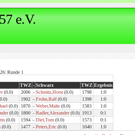
57 e.V.
4.26: Runde 1
TWZ
-
Schwarz
TWZ
Ergebnis
er
(0.0)
2006
-
Schmitz,Horst
(0.0)
1798
1:0
0.0)
1902
-
Frohn,Ralf
(0.0)
1398
1:0
hael
(0.0)
1870
-
Weber,Malte
(0.0)
1583
1:0
nder
(0.0)
1800
-
Radler,Alexander
(0.0)
1913
0:1
rin
(0.0)
1594
-
Diel,Tom
(0.0)
1573
0:1
n
(0.0)
1477
-
Peters,Eric
(0.0)
1040
1:0