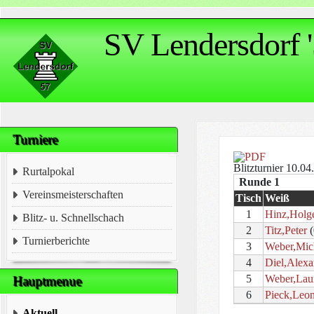
SV Lendersdorf '
Turniere
Blitzturnier 10.0
Rurtalpokal
Runde 1
Vereinsmeisterschaften
Tisch
Weiß
1
Hinz,Holg
Blitz- u. Schnellschach
2
Titz,Peter
(
Turnierberichte
3
Weber,Mic
4
Diel,Alexa
5
Weber,Lau
Hauptmenue
6
Pieck,Leo
Aktuell