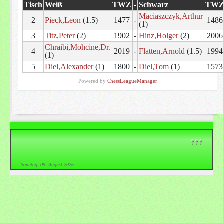
Tisch
Weiß
TWZ
-
Schwarz
TW
Maciaszczyk,Arthur
2
Pieck,Leon
(1.5)
1477
-
1486
(1)
3
Titz,Peter
(2)
1902
-
Hinz,Holger
(2)
2006
Chraibi,Mohcine,Dr.
4
2019
-
Flatten,Arnold
(1.5)
1994
(1)
5
Diel,Alexander
(1)
1800
-
Diel,Tom
(1)
1573
Powered by
ChessLeagueManager
↑↑↑
Sonntag, 09. August 2026