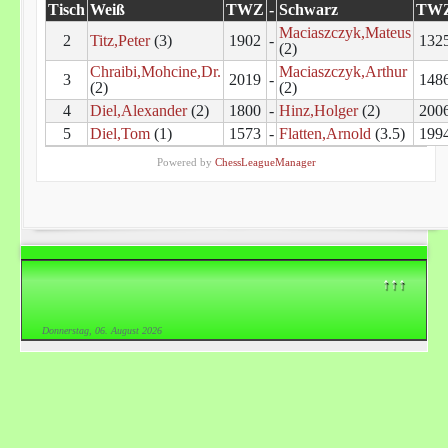
Tisch
Weiß
TWZ
-
Schwarz
TW
Maciaszczyk,Mateus
2
Titz,Peter
(3)
1902
-
132
(2)
Chraibi,Mohcine,Dr.
Maciaszczyk,Arthur
3
2019
-
148
(2)
(2)
4
Diel,Alexander
(2)
1800
-
Hinz,Holger
(2)
200
5
Diel,Tom
(1)
1573
-
Flatten,Arnold
(3.5)
199
Powered by
ChessLeagueManager
↑↑↑
Donnerstag, 06. August 2026