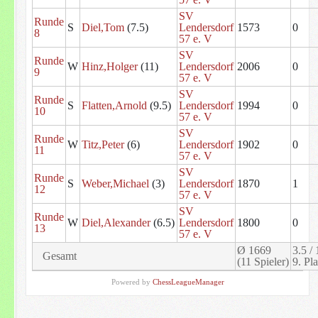
SV
Runde
S
Diel,Tom
(7.5)
Lendersdorf
1573
0
8
57 e. V
SV
Runde
W
Hinz,Holger
(11)
Lendersdorf
2006
0
9
57 e. V
SV
Runde
S
Flatten,Arnold
(9.5)
Lendersdorf
1994
0
10
57 e. V
SV
Runde
W
Titz,Peter
(6)
Lendersdorf
1902
0
11
57 e. V
SV
Runde
S
Weber,Michael
(3)
Lendersdorf
1870
1
12
57 e. V
SV
Runde
W
Diel,Alexander
(6.5)
Lendersdorf
1800
0
13
57 e. V
Ø 1669
3.5 / 
Gesamt
(11 Spieler)
9. Pla
Powered by
ChessLeagueManager