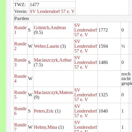
TWZ:
1477
Verein:
SV Lendersdorf 57 e. V
Partien
SV
Runde
Grünich,Andreas
S
Lendersdorf
1772
0
1
(9.5)
57 e. V
SV
Runde
W
Weber,Laurin
(3)
Lendersdorf
1594
½
2
57 e. V
SV
Runde
Maciaszczyk,Arthur
S
Lendersdorf
1486
0
3
(7.5)
57 e. V
noch
Runde
W
nicht
4
gespie
SV
Runde
Maciaszczyk,Mateus
W
Lendersdorf
1325
0
5
(9)
57 e. V
SV
Runde
S
Peters,Eric
(1)
Lendersdorf
1040
1
6
57 e. V
SV
Runde
W
Helmy,Mina
(1)
Lendersdorf
1
7
57 e. V