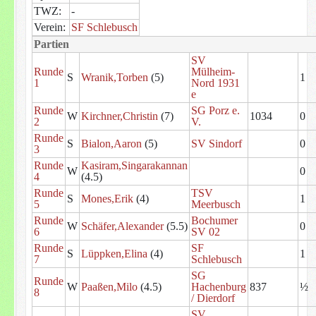
TWZ:
-
Verein:
SF Schlebusch
Partien
SV
Runde
Mülheim-
S
Wranik,Torben
(5)
1
1
Nord 1931
e
Runde
SG Porz e.
W
Kirchner,Christin
(7)
1034
0
2
V.
Runde
S
Bialon,Aaron
(5)
SV Sindorf
0
3
Runde
Kasiram,Singarakannan
W
0
4
(4.5)
Runde
TSV
S
Mones,Erik
(4)
1
5
Meerbusch
Runde
Bochumer
W
Schäfer,Alexander
(5.5)
0
6
SV 02
Runde
SF
S
Lüppken,Elina
(4)
1
7
Schlebusch
SG
Runde
W
Paaßen,Milo
(4.5)
Hachenburg
837
½
8
/ Dierdorf
SV