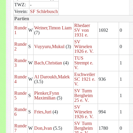
TWZ:
-
Verein:
SF Schlebusch
Partien
Rhedaer
Runde
Weiner,Timon Liam
W
SV von
1692
0
1
(7)
1931 e.
SV
Runde
S
Vuyyuru,Mukul
(3)
Würselen
0
2
1926 e. V.
TUS
Runde
W
Bach,Christian
(4)
Strempt e.
1
3
V.
Eschweiler
Runde
Al Daroukh,Malek
W
SC 1921 e.
936
1
4
(3.5)
V.
SV Turm
Runde
Plenker,Fynn
S
Bergheim
1
5
Maximilian
(5)
25 e. V.
SV
Runde
S
Fries,Juri
(4)
Würselen
994
1
6
1926 e. V.
SV Turm
Runde
W
Don,Ivan
(5.5)
Bergheim
1780
0
7
25 e. V.