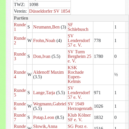
TWZ:
1098
Verein:
Düsseldorfer SV 1854
Partien
Runde
SF
S
Neumann,Ben
(3)
1
1
Schlebusch
SV
Runde
W
Frohn,Noah
(4)
Lendersdorf
778
1
2
57 e. V.
SV Turm
Runde
S
Don,Ivan
(5.5)
Bergheim 25
1780
0
3
e. V.
KSK
Runde
Aldenoff Maxim
Rochade
W
½
4
(3.5)
Eupen-
Kelmis
SV
Runde
S
Lange,Tarja
(5.5)
Lendersdorf
971
1
5
57 e. V.
Runde
Wegmann,Gabriel
SV 1949
W
1026
1
6
(5.5)
Herzogenrath
Runde
Klub Kölner
S
Potap,Leon
(8.5)
1832
0
7
SF e. V.
Runde
Slowik,Anna
SG Porz e.
W
1516
1