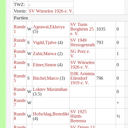
TWZ:
-
Verein:
SV Würselen 1926 e. V.
Partien
SV Turm
Runde
Agrawal,Eklavya
W
Bergheim 25
1035
0
1
(5)
e. V.
Runde
SV 1949
S
Vigild,Tjalve
(4)
793
0
2
Herzogenrath
Runde
SG Porz e.
W
Zahir,Marwa
(2)
1
3
V.
Runde
SV Würselen
S
Eitner,Simon
(4)
0
4
1926 e. V.
DJK Arminia
Runde
S
Büchel,Marco
(3)
Eilendorf
796
0
5
1919 e. V.
Runde
Loktev Maximilian
W
0
6
(3.5)
Runde
W
+
7
SV 1925
Runde
Hofschlag,Benedikt
W
Hürth-
½
8
(4)
Berrenra
Runde
SV Düren 13