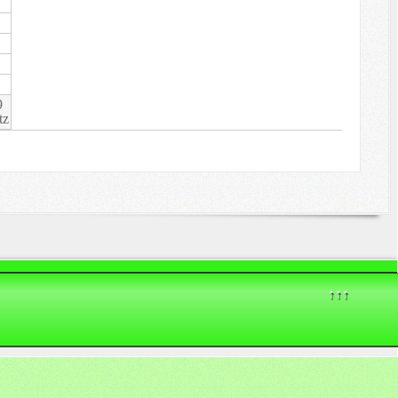
9
tz
↑↑↑