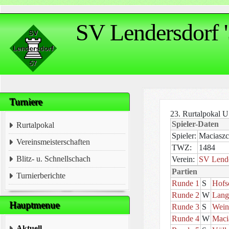
SV Lendersdorf '
Turniere
23. Rurtalpokal U
Spieler-Daten
Rurtalpokal
Spieler:
Maciaszc
Vereinsmeisterschaften
TWZ:
1484
Blitz- u. Schnellschach
Verein:
SV Lende
Partien
Turnierberichte
Runde 1
S
Hofs
Runde 2
W
Lang
Hauptmenue
Runde 3
S
Weine
Runde 4
W
Maci
Aktuell