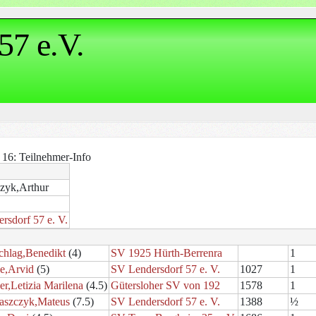
57 e.V.
 16: Teilnehmer-Info
zyk,Arthur
rsdorf 57 e. V.
chlag,Benedikt
(4)
SV 1925 Hürth-Berrenra
1
e,Arvid
(5)
SV Lendersdorf 57 e. V.
1027
1
r,Letizia Marilena
(4.5)
Gütersloher SV von 192
1578
1
aszczyk,Mateus
(7.5)
SV Lendersdorf 57 e. V.
1388
½