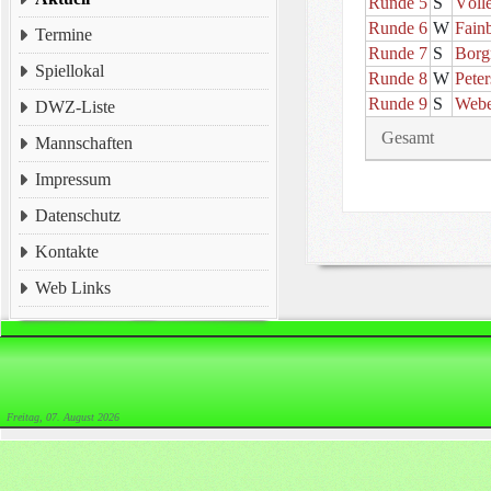
Runde 5
S
Völl
Runde 6
W
Fain
Termine
Runde 7
S
Bor
Spiellokal
Runde 8
W
Peter
Runde 9
S
Webe
DWZ-Liste
Gesamt
Mannschaften
Impressum
Datenschutz
Kontakte
Web Links
Freitag, 07. August 2026