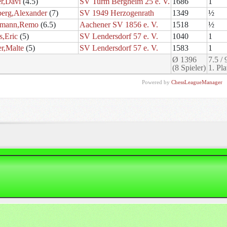
er,Davi
(4.5)
SV Turm Bergheim 25 e. V.
1686
1
berg,Alexander
(7)
SV 1949 Herzogenrath
1349
½
gmann,Remo
(6.5)
Aachener SV 1856 e. V.
1518
½
s,Eric
(5)
SV Lendersdorf 57 e. V.
1040
1
r,Malte
(5)
SV Lendersdorf 57 e. V.
1583
1
Ø 1396
7.5 / 
(8 Spieler)
1. Pla
Powered by
ChessLeagueManager