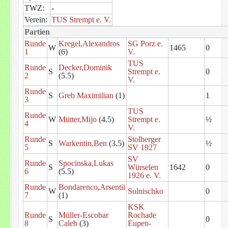
TWZ:
-
Verein:
TUS Strempt e. V.
Partien
Runde
Kregel,Alexandros
SG Porz e.
W
1465
0
1
(6)
V.
TUS
Runde
Decker,Dominik
S
Strempt e.
0
2
(5.5)
V.
Runde
S
Greb Maximilian
(1)
1
3
TUS
Runde
W
Mütter,Mijo
(4.5)
Strempt e.
½
4
V.
Runde
Stolberger
S
Warkentin,Ben
(3.5)
½
5
SV 1927
SV
Runde
Spocinska,Lukas
S
Würselen
1642
0
6
(5.5)
1926 e. V.
Runde
Bondarenco,Arsentii
W
Solnischko
0
7
(1)
KSK
Runde
Müller-Escobar
Rochade
S
0
8
Caleb
(3)
Eupen-