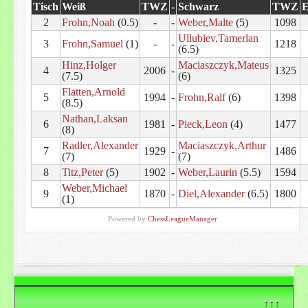
Tisch
Weiß
TWZ
-
Schwarz
TWZ
E
2
Frohn,Noah
(0.5)
-
-
Weber,Malte
(5)
1098
Ullubiev,Tamerlan
3
Frohn,Samuel
(1)
-
-
1218
(6.5)
Hinz,Holger
Maciaszczyk,Mateus
4
2006
-
1325
(7.5)
(6)
Flatten,Arnold
5
1994
-
Frohn,Ralf
(6)
1398
(8.5)
Nathan,Laksan
6
1981
-
Pieck,Leon
(4)
1477
(8)
Radler,Alexander
Maciaszczyk,Arthur
7
1929
-
1486
(7)
(7)
8
Titz,Peter
(5)
1902
-
Weber,Laurin
(5.5)
1594
Weber,Michael
9
1870
-
Diel,Alexander
(6.5)
1800
(1)
Powered by
ChessLeagueManager
↑↑↑