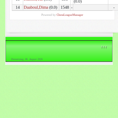
(0.0)
14
Daaboul,Dima
(0.0)
1548
-
-
Powered by
ChessLeagueManager
↑↑↑
Donnerstag, 06. August 2026