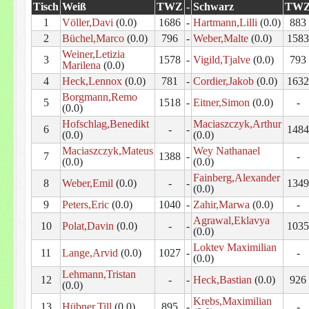
Tisch
Weiß
TWZ
-
Schwarz
TW
1
Völler,Davi
(0.0)
1686
-
Hartmann,Lilli
(0.0)
883
2
Büchel,Marco
(0.0)
796
-
Weber,Malte
(0.0)
158
Weiner,Letizia
3
1578
-
Vigild,Tjalve
(0.0)
793
Marilena
(0.0)
4
Heck,Lennox
(0.0)
781
-
Cordier,Jakob
(0.0)
163
Borgmann,Remo
5
1518
-
Eitner,Simon
(0.0)
-
(0.0)
Hofschlag,Benedikt
Maciaszczyk,Arthur
6
-
-
148
(0.0)
(0.0)
Maciaszczyk,Mateus
Wey Nathanael
7
1388
-
-
(0.0)
(0.0)
Fainberg,Alexander
8
Weber,Emil
(0.0)
-
-
134
(0.0)
9
Peters,Eric
(0.0)
1040
-
Zahir,Marwa
(0.0)
-
Agrawal,Eklavya
10
Polat,Davin
(0.0)
-
-
103
(0.0)
Loktev Maximilian
11
Lange,Arvid
(0.0)
1027
-
-
(0.0)
Lehmann,Tristan
12
-
-
Heck,Bastian
(0.0)
926
(0.0)
Krebs,Maximilian
13
Hübner,Till
(0.0)
895
-
-