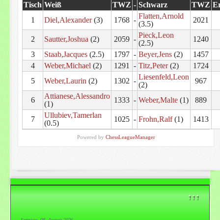
Tisch
Weiß
TWZ
-
Schwarz
TWZ
Er
Flatten,Arnold
1
Diel,Alexander
(3)
1768
-
2021
(3.5)
Pieck,Leon
2
Sautter,Joshua
(2)
2059
-
1240
(2.5)
3
Staab,Jacques
(2.5)
1797
-
Beyer,Jens
(2)
1457
4
Weber,Michael
(2)
1291
-
Titz,Peter
(2)
1724
Liesenfeld,Leon
5
Weber,Laurin
(2)
1302
-
967
(2)
Attianese,Alessandro
6
1333
-
Weber,Malte
(1)
889
(1)
Ullubiev,Tamerlan
7
1025
-
Frohn,Ralf
(1)
1413
(0.5)
Powered by
ChessLeagueManager
↑↑↑
Samstag, 08. August 2026