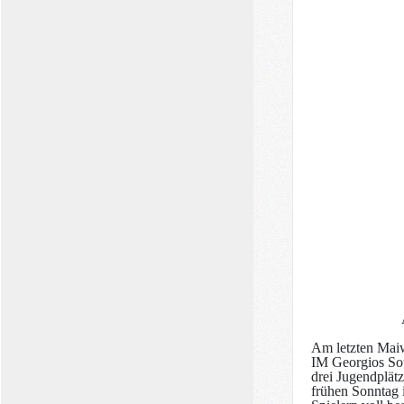
Arthur, Lau
Am letzten Maiw
IM Georgios Sou
drei Jugendplät
frühen Sonntag i