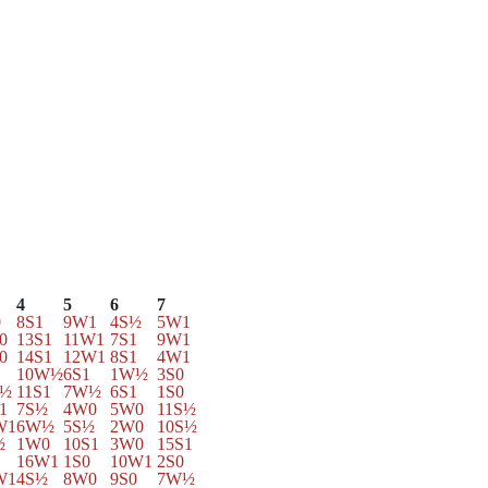
4
5
6
7
0
8S1
9W1
4S½
5W1
0
13S1
11W1
7S1
9W1
0
14S1
12W1
8S1
4W1
1
10W½
6S1
1W½
3S0
½
11S1
7W½
6S1
1S0
1
7S½
4W0
5W0
11S½
W1
6W½
5S½
2W0
10S½
½
1W0
10S1
3W0
15S1
1
16W1
1S0
10W1
2S0
W1
4S½
8W0
9S0
7W½