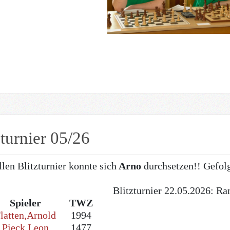
zturnier 05/26
len Blitzturnier konnte sich
Arno
durchsetzen!! Gefol
Blitzturnier 22.05.2026: Ra
Spieler
TWZ
latten,Arnold
1994
Pieck,Leon
1477