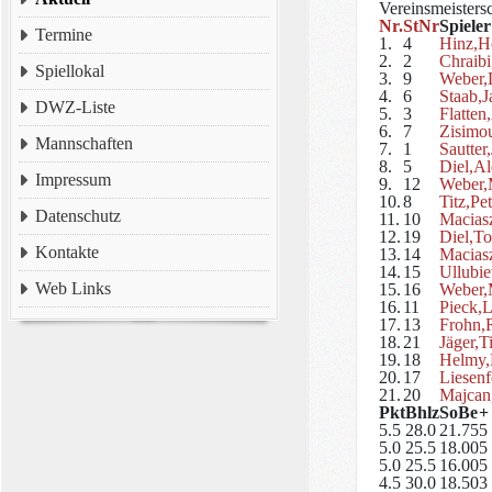
Vereinsmeisters
Nr.
StNr
Spieler
Termine
1.
4
Hinz,H
2.
2
Chraibi
Spiellokal
3.
9
Weber,
4.
6
Staab,J
DWZ-Liste
5.
3
Flatten
6.
7
Zisimou
Mannschaften
7.
1
Sautter
8.
5
Diel,A
Impressum
9.
12
Weber,
10.
8
Titz,Pet
Datenschutz
11.
10
Macias
12.
19
Diel,T
Kontakte
13.
14
Macias
14.
15
Ullubie
Web Links
15.
16
Weber,
16.
11
Pieck,
17.
13
Frohn,R
18.
21
Jäger,T
19.
18
Helmy,
20.
17
Liesenf
21.
20
Majcan
Pkt
Bhlz
SoBe
+
5.5
28.0
21.75
5
5.0
25.5
18.00
5
5.0
25.5
16.00
5
4.5
30.0
18.50
3