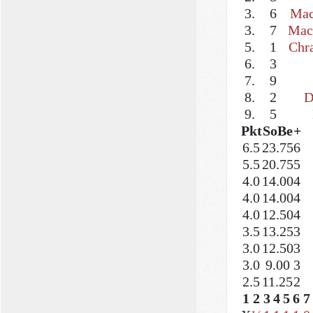
3.
6
Mac
3.
7
Mac
5.
1
Chr
6.
3
7.
9
8.
2
D
9.
5
Pkt
SoBe
+
6.5
23.75
6
5.5
20.75
5
4.0
14.00
4
4.0
14.00
4
4.0
12.50
4
3.5
13.25
3
3.0
12.50
3
3.0
9.00
3
2.5
11.25
2
1
2
3
4
5
6
7