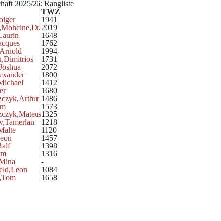
chaft 2025/26: Rangliste
TWZ
olger
1941
,Mohcine,Dr.
2019
Laurin
1648
acques
1762
,Arnold
1994
,Dimitrios
1731
,Joshua
2072
lexander
1800
Michael
1412
er
1680
zczyk,Arthur
1486
om
1573
zczyk,Mateus
1325
v,Tamerlan
1218
Malte
1120
Leon
1457
alf
1398
im
1316
Mina
-
eld,Leon
1084
,Tom
1658