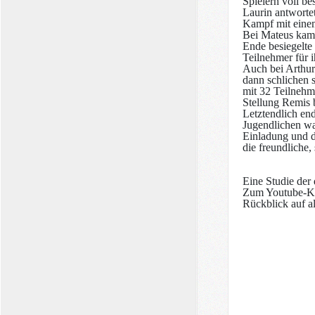
Spielern voll b
Laurin antworte
Kampf mit einem
Bei Mateus kam d
Ende besiegelte
Teilnehmer für 
Auch bei Arthur 
dann schlichen s
mit 32 Teilnehme
Stellung Remis 
Letztendlich end
Jugendlichen wa
Einladung und d
die freundliche, 
Eine Studie der 
Zum Youtube-Ka
Rückblick auf al