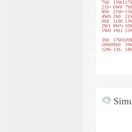
7S0
15W1
17
21S+
6W0
7S
8S0
21W+
15
4W0
2S0
21
6S0
11S0
13
2W1
8W½
10
1W0
19S1
11
3S0
17W0
20
10W0
9S0
19
12W-
13S-
14
Simu