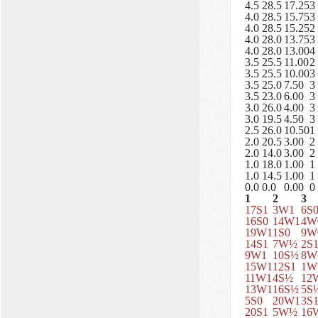
4.5
28.5
17.25
3
4.0
28.5
15.75
3
4.0
28.5
15.25
2
4.0
28.0
13.75
3
4.0
28.0
13.00
4
3.5
25.5
11.00
2
3.5
25.5
10.00
3
3.5
25.0
7.50
3
3.5
23.0
6.00
3
3.0
26.0
4.00
3
3.0
19.5
4.50
3
2.5
26.0
10.50
1
2.0
20.5
3.00
2
2.0
14.0
3.00
2
1.0
18.0
1.00
1
1.0
14.5
1.00
1
0.0
0.0
0.00
0
1
2
3
17S1
3W1
6S
16S0
14W1
4W
19W1
1S0
9W
14S1
7W½
2S
9W1
10S½
8W
15W1
12S1
1W
11W1
4S½
12
13W1
16S½
5S
5S0
20W1
3S
20S1
5W½
16