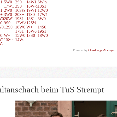
S1
5W0
2S0
14W1
6W½
0
17W1
3S0
16W½
13S1
S1
2W0
16S½
19W1
12W0
S+
3W0
20S+
11S0
17W1
W0
20W1
19S1
18S1
8W0
S0
9S0
13W½
12S½
W0
12S0
18W0
W+
14S0
17S1
15W0
19S1
S0
W+
15W0
13S0
18W0
W1
15S0
14W-
W-
Powered by
ChessLeagueManager
ltanschach beim TuS Strempt