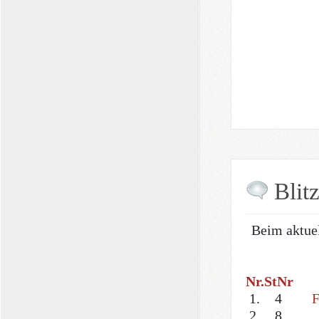
Blit
Beim aktuel
Nr.
StNr
1.
4
F
2.
8