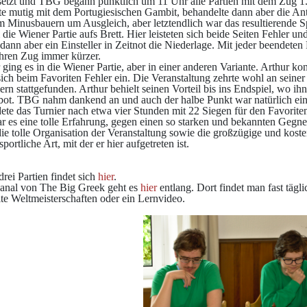
esetzt und TBG begann pünktlich um 11 Uhr alle Partien mit dem Zug 1.
te mutig mit dem Portugiesischen Gambit, behandelte dann aber die Antw
 Minusbauern um Ausgleich, aber letztendlich war das resultierende Sp
ie Wiener Partie aufs Brett. Hier leisteten sich beide Seiten Fehler un
 dann aber ein Einsteller in Zeitnot die Niederlage. Mit jeder beendet
ihren Zug immer kürzer.
ging es in die Wiener Partie, aber in einer anderen Variante. Arthur kon
ich beim Favoriten Fehler ein. Die Veranstaltung zehrte wohl an seine
rn stattgefunden. Arthur behielt seinen Vorteil bis ins Endspiel, wo ihn
bot. TBG nahm dankend an und auch der halbe Punkt war natürlich ein 
ete das Turnier nach etwa vier Stunden mit 22 Siegen für den Favorite
r es eine tolle Erfahrung, gegen einen so starken und bekannten Gegne
ie tolle Organisation der Veranstaltung sowie die großzügige und kos
sportliche Art, mit der er hier aufgetreten ist.
drei Partien findet sich
hier
.
nal von The Big Greek geht es
hier
entlang. Dort findet man fast tägl
te Weltmeisterschaften oder ein Lernvideo.