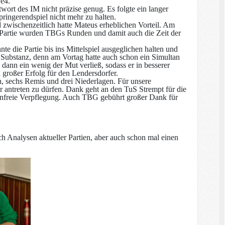
e4.
ort des IM nicht präzise genug. Es folgte ein langer
ringerendspiel nicht mehr zu halten.
d zwischenzeitlich hatte Mateus erheblichen Vorteil. Am
en Partie wurden TBGs Runden und damit auch die Zeit der
nte die Partie bis ins Mittelspiel ausgeglichen halten und
r Substanz, denn am Vortag hatte auch schon ein Simultan
 dann ein wenig der Mut verließ, sodass er in besserer
großer Erfolg für den Lendersdorfer.
n, sechs Remis und drei Niederlagen. Für unsere
r antreten zu dürfen. Dank geht an den TuS Strempt für die
tenfreie Verpflegung. Auch TBG gebührt großer Dank für
ich Analysen aktueller Partien, aber auch schon mal einen