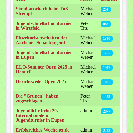
Simultanschach beim TuS
Michael
251
Strempt
Weber
Jugendschnellschachturnier
Peter
863
in Wirtzfeld
Titz
Einzelmeisterschaften der
Michael
1330
Aachener Schachjugend
Weber
Jugendschnellschachturnier
Michael
1765
in Eupen
Weber
ELO-Sommer Open 2025 in
Michael
1947
Hennef
Weber
Derichsweiler Open 2025
Michael
1855
Weber
Die "Grünen" haben
Peter
1423
zugeschlagen
Titz
Jugendliche beim 20.
admin
2077
Internationalem
Jugendturnier in Eupen
Erfolgreiches Wochenende
admin
2233